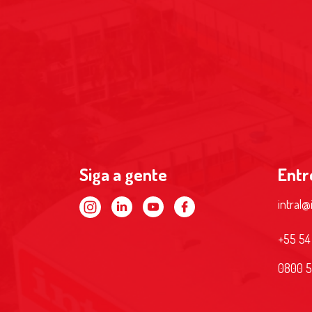
Siga a gente
Entr
intral@
+55 54
0800 5