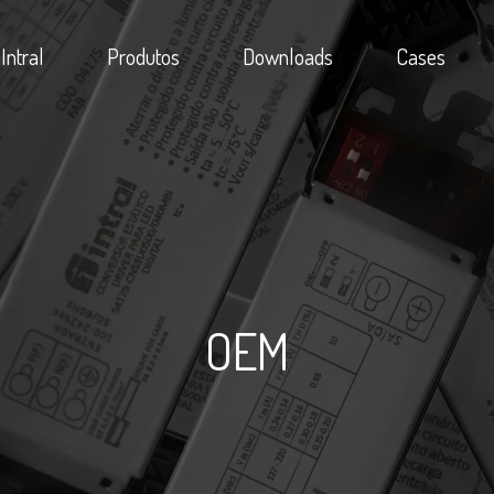
Intral
Produtos
Downloads
Cases
OEM