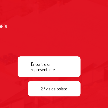
GPD)
Encontre um
representante
2ª via de boleto