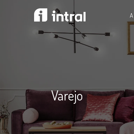
A 
Varejo